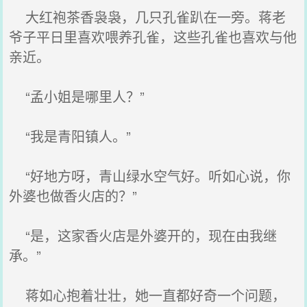
大红袍茶香袅袅，几只孔雀趴在一旁。蒋老
爷子平日里喜欢喂养孔雀，这些孔雀也喜欢与他
亲近。
“孟小姐是哪里人？”
“我是青阳镇人。”
“好地方呀，青山绿水空气好。听如心说，你
外婆也做香火店的？”
“是，这家香火店是外婆开的，现在由我继
承。”
蒋如心抱着壮壮，她一直都好奇一个问题，