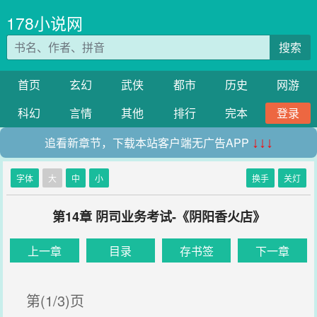
178小说网
搜索
首页
玄幻
武侠
都市
历史
网游
科幻
言情
其他
排行
完本
登录
追看新章节，下载本站客户端无广告APP
↓↓↓
字体
大
中
小
换手
关灯
第14章 阴司业务考试-《阴阳香火店》
上一章
目录
存书签
下一章
第(1/3)页