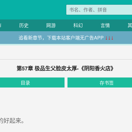
市
历史
网游
科幻
言情
追看新章节，下载本站客户端无广告APP
↓↓↓
第57章 极品生父脸皮太厚-《阴阳香火店》
目录
存书签
的好起来。