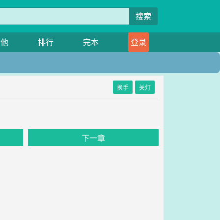
搜索
其他
排行
完本
登录
换手
关灯
下一章