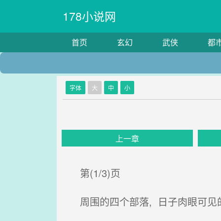
178小说网
首页
玄幻
武侠
都
字体
大
中
小
上一章
第(1/3)页
周围的四个部落, 日子肉眼可见