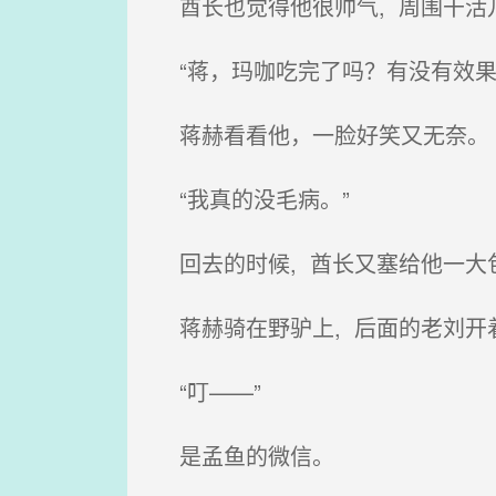
酋长也觉得他很帅气, 周围干活
“蒋，玛咖吃完了吗？有没有效果
蒋赫看看他，一脸好笑又无奈。
“我真的没毛病。”
回去的时候, 酋长又塞给他一大包
蒋赫骑在野驴上, 后面的老刘开着
“叮——”
是孟鱼的微信。