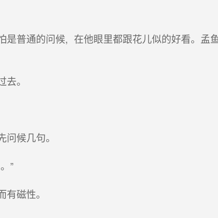
是普通的问候, 在他眼里都跟花儿似的好看。孟
过去。
先问候几句。
。”
而有磁性。