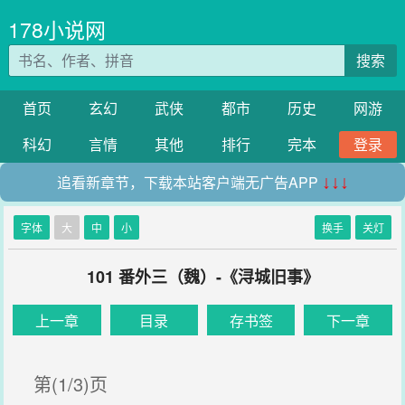
178小说网
搜索
首页
玄幻
武侠
都市
历史
网游
科幻
言情
其他
排行
完本
登录
追看新章节，下载本站客户端无广告APP
↓↓↓
字体
大
中
小
换手
关灯
101 番外三（魏）-《浔城旧事》
上一章
目录
存书签
下一章
第(1/3)页