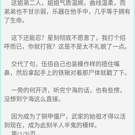
这姐弟二人，姐姐气质温婉，曲线温柔，而
弟弟也不甘示弱，乐器在他手中，几乎等于拥有
了生命。
这下还能忍？星刻彻底不愿意了，我打个招
呼而已，你就打我？这是不是太不礼貌了一点。
交代了句，伍佰自己也装模作样的捂住嘴
鼻，然后拿起手上的铁锹对着那尸体就戳了下。
一旁的何开济，听完宁海的话，也有些愣，
没想到宁海这么直接。
因为成为了铜甲僵尸，武家的始祖才得以活
到现在，成为此刻半人半鬼的模样。
第(1/3)页