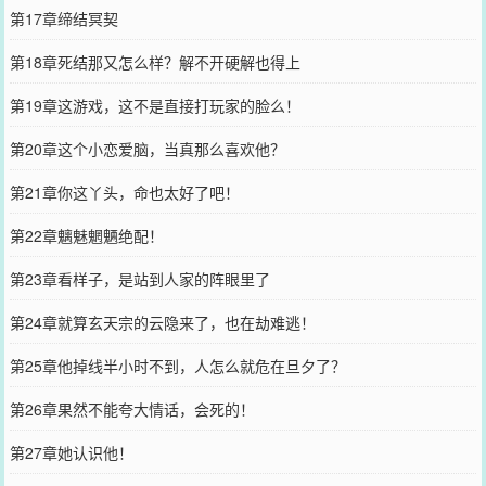
第17章缔结冥契
第18章死结那又怎么样？解不开硬解也得上
第19章这游戏，这不是直接打玩家的脸么！
第20章这个小恋爱脑，当真那么喜欢他？
第21章你这丫头，命也太好了吧！
第22章魑魅魍魉绝配！
第23章看样子，是站到人家的阵眼里了
第24章就算玄天宗的云隐来了，也在劫难逃！
第25章他掉线半小时不到，人怎么就危在旦夕了？
第26章果然不能夸大情话，会死的！
第27章她认识他！