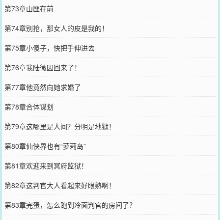
第73章山匪在前
第74章别抢，那女人的皮是我的！
第75章小傻子，快把手伸进去
第76章我陆微因回来了！
第77章他竟然向她求婚了
第78章合体谋划
第79章这哪里是人间？分明是地狱！
第80章仙侠界也有“萝莉岛”
第81章欢迎来到冥府监狱！
第82章这判官大人看起来好眼熟啊！
第83章完蛋，怎么跑到冷面判官的房间了？