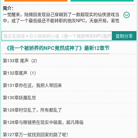
简介：
一觉醒来，陆微因发现自己穿越到了一款超现实的仙侠游戏当
中，成了一个最低级还不能转职的炮灰NPC，天崩开局，索性
她机智，抱上了一个玩家的大腿，被玄天宗招募。修仙乱世，征战不
休。玩家的命运都不知归宿，更何况她一个小小的NPC。好在她自己
复制分享
励志争气，在游戏中卷了起来。宗主让她三天内赚够一个金币，姐直
接给你打100个！让她打野升级，她不仅把自己家的野打了，连别人
《我一个被娇养的NPC竟然成神了》最新12章节
家的也没放过！让她参加恐怖的黄泉试炼拿下曼陀罗花种，姐不仅把
花种给你带回来，还收服了一个千年大妖回来为宗族看门！没有卷，
第133章 尾声（2）
只有更卷！原因只有一个，她想活，好好活！本来已经做好了社畜一
生的准备，谁知却被高富帅玩家给娇养了。自此陆微因的资源好到爆
第132章尾声（1）
炸。一路从废柴崛起，跨越初识、踏破聆音、造化过人，飞升九
级......无限修炼，无限强化！当某天游戏和现实世界贯通，超凡降临
第131章你在这，我把人带回来
的时候，陆微因早已成为问鼎九天的上神，一统游戏和现实，创造了
最强的仙庭至尊。她的氪金大佬眉眼低垂，捏着她的下巴道：“茵茵，
第130章妖魔乱世
交往这么久了，现在应该换你娇养我了吧？”
您要是觉得《
我一个被娇养的NPC竟然成神了
》还不错的话请不要忘
第129章时空乱了，所有都乱了
记向您QQ群和微博微信里的朋友推荐哦！
第128章与眼镜男在现实中碰面，超凡降临
第127章万一就找到回家的路了呢！