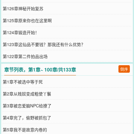
第126章神秘开始复苏
第125章原来你也在这里啊
第124章锻造开始！
第123章这仙品不要钱？那我还有什么优势？
第122章第二件拍品出场
章节列表，第1章~ 100章/共133章
倒序
第1章不被选中等于死
第2章从贱奴变成粗使丫鬟
第3章被恋爱脑NPC给撩了
第4章完了，偷野被抓包了
第5章我不是故意内卷的