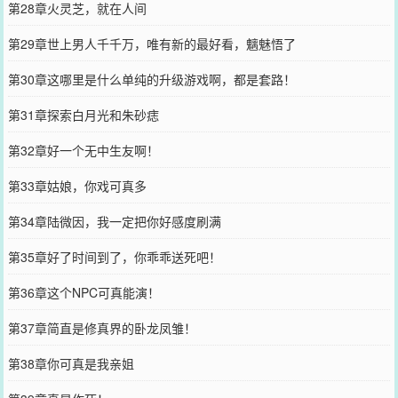
第28章火灵芝，就在人间
第29章世上男人千千万，唯有新的最好看，魑魅悟了
第30章这哪里是什么单纯的升级游戏啊，都是套路！
第31章探索白月光和朱砂痣
第32章好一个无中生友啊！
第33章姑娘，你戏可真多
第34章陆微因，我一定把你好感度刷满
第35章好了时间到了，你乖乖送死吧！
第36章这个NPC可真能演！
第37章简直是修真界的卧龙凤雏！
第38章你可真是我亲姐