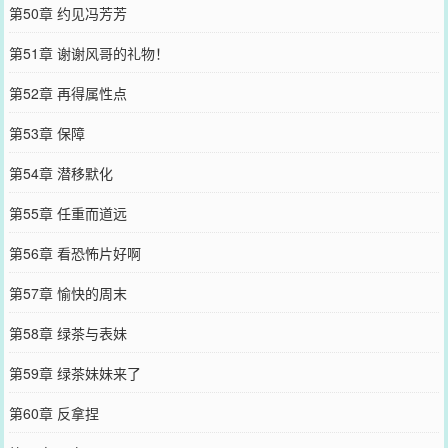
第50章 约见冯芳芳
第51章 谢谢风哥的礼物！
第52章 再得属性点
第53章 保障
第54章 潜移默化
第55章 任重而道远
第56章 看恐怖片好啊
第57章 愉快的周末
第58章 绿茶与表妹
第59章 绿茶妹妹来了
第60章 反拿捏