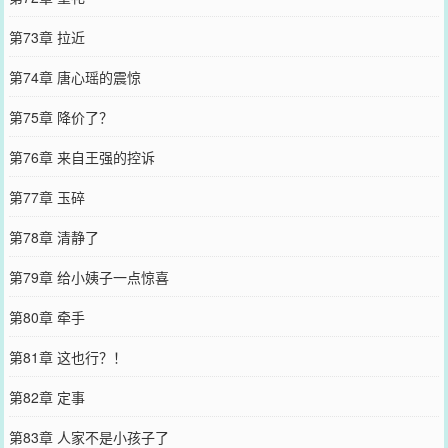
第73章 拉近
第74章 唐心瑶的震惊
第75章 降价了？
第76章 来自王强的控诉
第77章 玉碎
第78章 清静了
第79章 给小姨子一点惊喜
第80章 牵手
第81章 这也行？！
第82章 定事
第83章 人家不是小孩子了