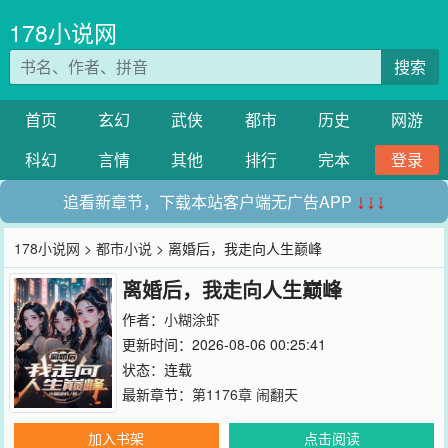
178小说网
搜索
首页
玄幻
武侠
都市
历史
网游
科幻
言情
其他
排行
完本
登录
追看新章节，下载本站客户端无广告APP
↓↓↓
178小说网
>
都市小说
> 离婚后，我走向人生巅峰
离婚后，我走向人生巅峰
作者：
小糊涂虾
更新时间：2026-08-06 00:25:41
状态：连载
最新章节：
第1176章 闹翻天
加入书架
点击阅读