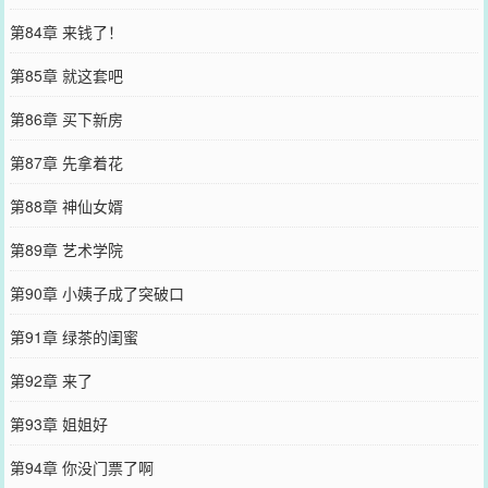
第84章 来钱了！
第85章 就这套吧
第86章 买下新房
第87章 先拿着花
第88章 神仙女婿
第89章 艺术学院
第90章 小姨子成了突破口
第91章 绿茶的闺蜜
第92章 来了
第93章 姐姐好
第94章 你没门票了啊