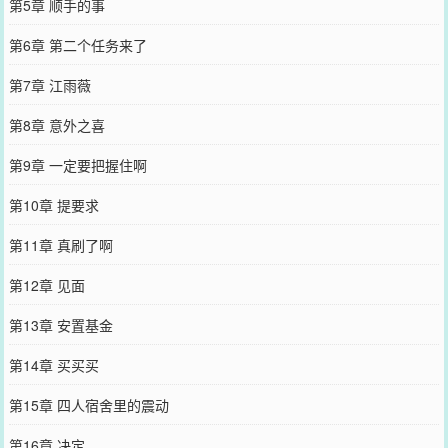
第5章 顺手的事
第6章 第二个任务来了
第7章 江雨薇
第8章 意外之喜
第9章 一定要把握住啊
第10章 提要求
第11章 真刷了啊
第12章 见面
第13章 安置基金
第14章 买买买
第15章 四人宿舍里的震动
第16章 决定