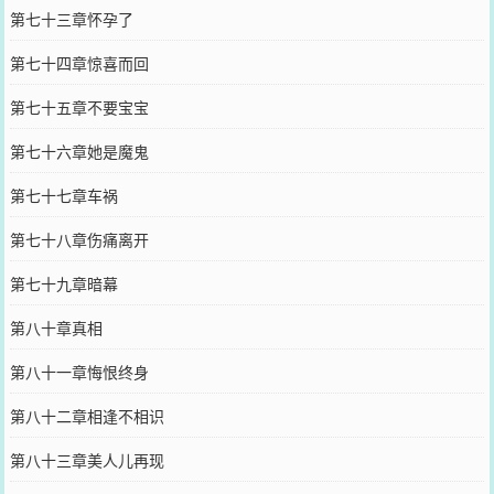
第七十三章怀孕了
第七十四章惊喜而回
第七十五章不要宝宝
第七十六章她是魔鬼
第七十七章车祸
第七十八章伤痛离开
第七十九章暗幕
第八十章真相
第八十一章悔恨终身
第八十二章相逢不相识
第八十三章美人儿再现