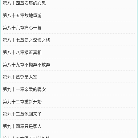
第八十四章安辰的心思
第八十五章故地重游
第八十六章痛心一幕
第八十七章爱之深恨之切
第八十八章接近真相
第八十九章不抛弃不放弃
第九十章登堂入室
第九十一章亲爱的晚安
第九十二章重新开始
第九十三章他回来了
第九十四章只是家人