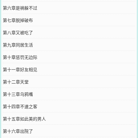
第六章是祸躲不过
第七章脱掉破布
第八章又被吃了
第九章同居生活
第十章惩罚无边际
第十一章好友相见
第十二章天堂
第十三章乌鸦嘴
第十四章不速之客
第十五章如此美的男人
第十六章出院了