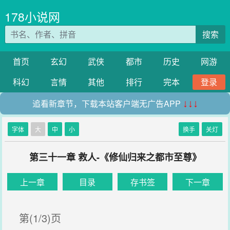
178小说网
搜索
首页
玄幻
武侠
都市
历史
网游
科幻
言情
其他
排行
完本
登录
追看新章节，下载本站客户端无广告APP
↓↓↓
字体
大
中
小
换手
关灯
第三十一章 救人-《修仙归来之都市至尊》
上一章
目录
存书签
下一章
第(1/3)页