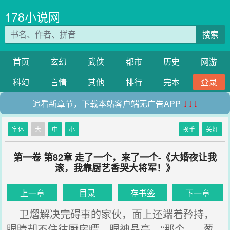
178小说网
搜索
首页
玄幻
武侠
都市
历史
网游
科幻
言情
其他
排行
完本
登录
追看新章节，下载本站客户端无广告APP
↓↓↓
字体
大
中
小
换手
关灯
第一卷 第82章 走了一个，来了一个-《大婚夜让我
滚，我靠厨艺香哭大将军！》
上一章
目录
存书签
下一章
卫熠解决完碍事的家伙，面上还端着矜持，
眼睛却不住往厨房瞟，眼神晶亮，“那个......葱