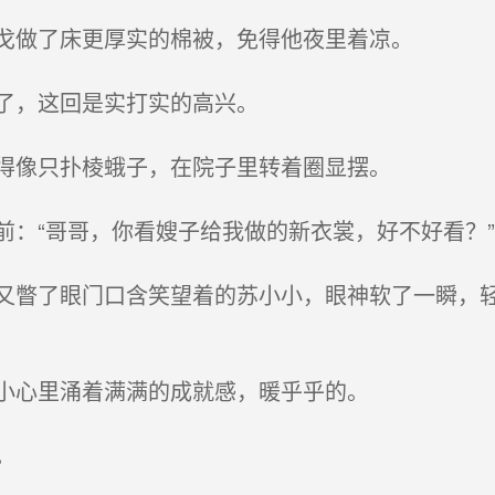
戈做了床更厚实的棉被，免得他夜里着凉。
了，这回是实打实的高兴。
得像只扑棱蛾子，在院子里转着圈显摆。
：“哥哥，你看嫂子给我做的新衣裳，好不好看？”
瞥了眼门口含笑望着的苏小小，眼神软了一瞬，轻
小心里涌着满满的成就感，暖乎乎的。
。