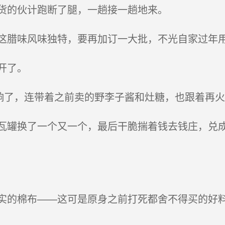
货的伙计跑断了腿，一趟接一趟地来。
腊味风味独特，要再加订一大批，不光自家过年用
开了。
响了，连带着之前卖的野李子酱和灶糖，也跟着再
罐换了一个又一个，最后干脆揣着钱去钱庄，兑成
的棉布——这可是原身之前打死都舍不得买的好料