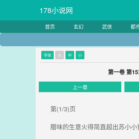
178小说网
首页
玄幻
武侠
都
字体
大
中
小
第一卷 第1
上一章
第(1/3)页
腊味的生意火得简直超出苏小小