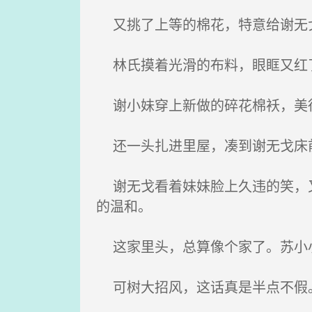
又挑了上等的棉花，特意给谢无
林氏摸着光滑的布料，眼眶又红
谢小妹穿上新做的碎花棉袄，美
还一头扎进里屋，凑到谢无戈床前
谢无戈看着妹妹脸上久违的笑，又
的温和。
这家里头，总算像个家了。苏小
可树大招风，这话真是半点不假