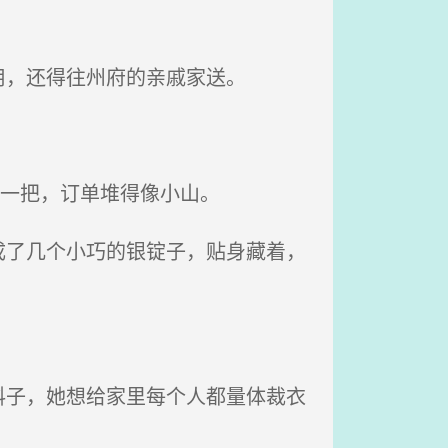
，还得往州府的亲戚家送。
火一把，订单堆得像小山。
了几个小巧的银锭子，贴身藏着，
子，她想给家里每个人都量体裁衣