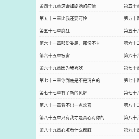
第四十九章这会加剧她的病情
第五十
第五十三章比我还要可怜
第五十
第五十七章疯狂
第五十
第六十一章那份委屈，那份不甘
第六十
第六十五章被害
第六十
第六十九章因为我喜欢
第七十
第七十三章你到底是不是清白的
第七十
第七十七章有了新的见解
第七十
第八十一章看不出一点欢喜
第八十
第八十五章只有我才是真心对你的
第八十
第八十九章心脏看什么都脏
第九十