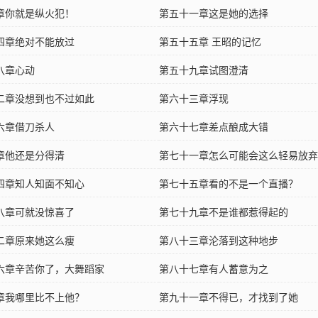
章你就是纵火犯！
第五十一章这是她的选择
四章绝对不能放过
第五十五章 王昭的记忆
八章心动
第五十九章试图澄清
二章没想到也不过如此
第六十三章浮现
六章借刀杀人
第六十七章差点酿成大错
章他还是分得清
第七十一章怎么可能会这么轻易放弃
四章知人知面不知心
第七十五章看的不是一个直播？
八章可就没惊喜了
第七十九章不是谁都惹得起的
二章原来她这么瘦
第八十三章沦落到这种地步
六章辛苦你了，大舞蹈家
第八十七章有人蓄意为之
章我哪里比不上他？
第九十一章不得已，才找到了她