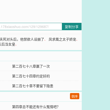
复制分享
夫死对头后，他禁欲人设崩了
、
凤求凰之太子娇宠
、
夫后当女皇
、
第二百七十八章赢了一次
第二百七十四章约定好的
第二百七十章不要留下隐患
倒序
第四章总不能还有什么冤情吧？