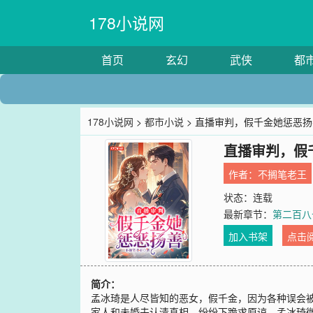
178小说网
首页
玄幻
武侠
都
178小说网
>
都市小说
> 直播审判，假千金她惩恶
直播审判，假
作者：
不搁笔老王
状态：连载
最新章节：
第二百八
加入书架
点击
简介：
孟冰琦是人尽皆知的恶女，假千金，因为各种误会
家人和未婚夫认清真相，纷纷下跪求原谅。孟冰琦微