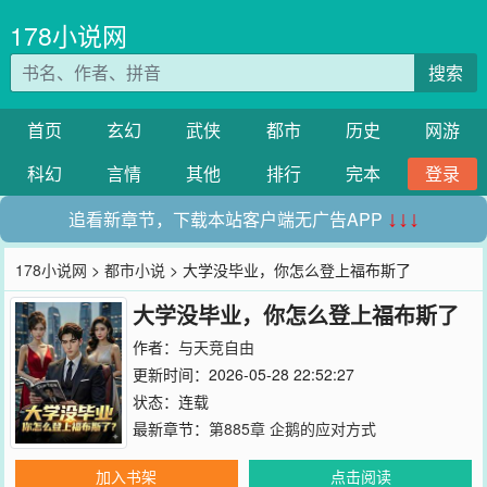
178小说网
搜索
首页
玄幻
武侠
都市
历史
网游
科幻
言情
其他
排行
完本
登录
追看新章节，下载本站客户端无广告APP
↓↓↓
178小说网
>
都市小说
> 大学没毕业，你怎么登上福布斯了
大学没毕业，你怎么登上福布斯了
作者：
与天竞自由
更新时间：2026-05-28 22:52:27
状态：连载
最新章节：
第885章 企鹅的应对方式
加入书架
点击阅读