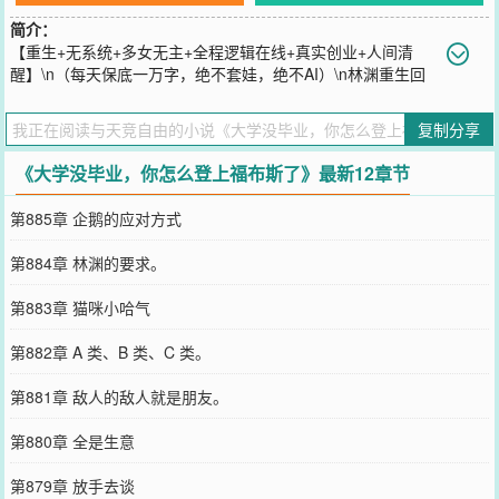
简介：
【重生+无系统+多女无主+全程逻辑在线+真实创业+人间清
醒】\n（每天保底一万字，绝不套娃，绝不AI）\n林渊重生回
到2009年，走上改变阶级的道路。\n\n每一次的阶级跃迁都让林渊重
新认识这个社会。\n\n为什么穷人会一直穷，为什么富人赚钱无比简
复制分享
单。\n\n一切的一切，不过都是信息差。\n\n不过都是出生不同罢了。
\n\n这是一个底层人一步一步走到世界顶点的故事。
《大学没毕业，你怎么登上福布斯了》最新12章节
您要是觉得《
大学没毕业，你怎么登上福布斯了
》还不错的话请不要
忘记向您QQ群和微博微信里的朋友推荐哦！
第885章 企鹅的应对方式
第884章 林渊的要求。
第883章 猫咪小哈气
第882章 A 类、B 类、C 类。
第881章 敌人的敌人就是朋友。
第880章 全是生意
第879章 放手去谈