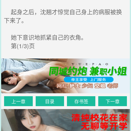
起身之后，沈翘才惊觉自己身上的病服被换
下来了。
她下意识地抓紧自己的衣角。
第(1/3)页
上一章
目录
存书签
下一章