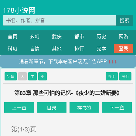
178小说网
搜索
首页
玄幻
武侠
都市
历史
网游
科幻
言情
其他
排行
完本
登录
追看新章节，下载本站客户端无广告APP
↓↓↓
字体
大
中
小
换手
关灯
第83章 那些可怕的记忆-《夜少的二婚新妻》
上一章
目录
存书签
下一章
第(1/3)页