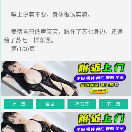
嘴上说着不要，身体很诚实嘛。
姜落言只低声笑笑，跟在了苏七身边，还递
给了苏七一样东西。
第(1/3)页
上一章
目录
存书签
下一章