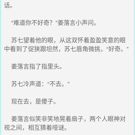
话。
“难道你不好奇？”姜落言小声问。
苏七望着他的眼，从这双怀着盈盈笑意的眼
中看到了促狭跟坦然，苏七唇角微挑，“好奇。”
姜落言指了指里头。
苏七冷声道：“不去。”
现在去，是傻子。
姜落言似笑非笑地晃着扇子，两个人眼神对
视之间，相互猜着哑谜。