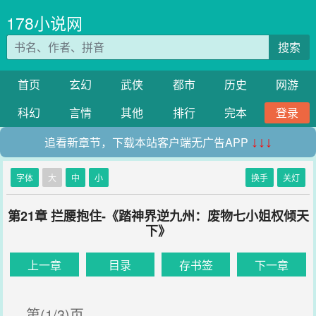
178小说网
搜索
首页
玄幻
武侠
都市
历史
网游
科幻
言情
其他
排行
完本
登录
追看新章节，下载本站客户端无广告APP
↓↓↓
字体
大
中
小
换手
关灯
第21章 拦腰抱住-《踏神界逆九州：废物七小姐权倾天
下》
上一章
目录
存书签
下一章
第(1/3)页