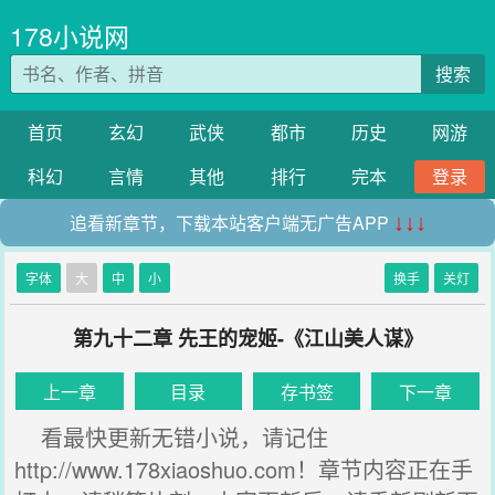
178小说网
搜索
首页
玄幻
武侠
都市
历史
网游
科幻
言情
其他
排行
完本
登录
追看新章节，下载本站客户端无广告APP
↓↓↓
字体
大
中
小
换手
关灯
第九十二章 先王的宠姬-《江山美人谋》
上一章
目录
存书签
下一章
看最快更新无错小说，请记住
http://www.178xiaoshuo.com！章节内容正在手