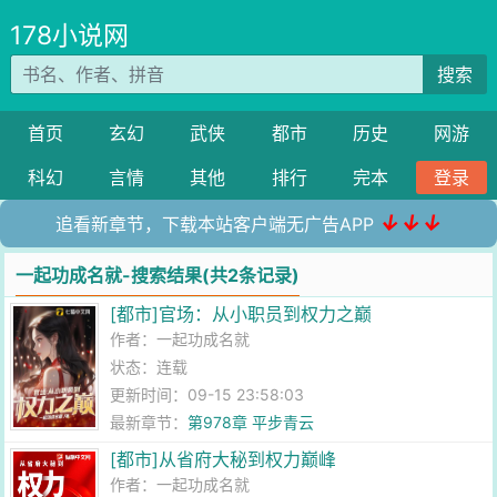
178小说网
搜索
首页
玄幻
武侠
都市
历史
网游
科幻
言情
其他
排行
完本
登录
↓↓↓
追看新章节，下载本站客户端无广告APP
一起功成名就-搜索结果(共2条记录)
[都市]官场：从小职员到权力之巅
作者：
一起功成名就
状态：连载
更新时间：09-15 23:58:03
最新章节：
第978章 平步青云
[都市]从省府大秘到权力巅峰
作者：
一起功成名就