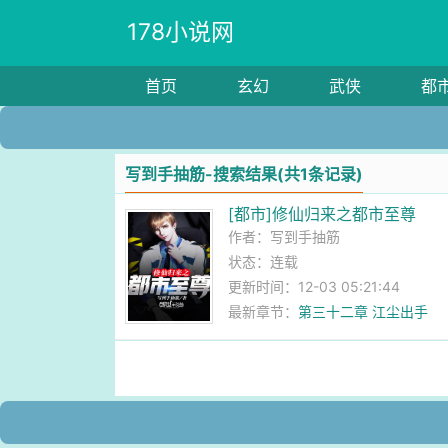
178小说网
首页
玄幻
武侠
都
写到手抽筋-搜索结果(共1条记录)
[都市]修仙归来之都市至尊
作者：
写到手抽筋
状态：连载
更新时间：12-03 05:21:44
最新章节：
第三十二章 江尘出手