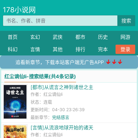
178小说网
搜索
首页
玄幻
武侠
都市
历史
网游
科幻
言情
其他
排行
完本
登录
↓↓↓
追看新章节，下载本站客户端无广告APP
红尘谪仙li-搜索结果(共4条记录)
[都市]从谎言之神到诸世之主
作者：
红尘谪仙li
状态：连载
更新时间：04-30 23:26:39
最新章节：
完结感言
[言情]从流浪地球开始的诸天
作者：
红尘谪仙li